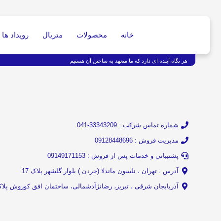
خانه
محصولات
متریال
رویداد ها
هر نگاه آینده ای دارد که ما متعهد به ساختن آن هستیم
شماره تماس شرکت : 33343209-041
مدیریت فروش : 09128448696
پشتیبانی و خدمات پس از فروش : 09149171153
آدرس : تهران ، نلسون ماندلا (جردن ) بلوار گلشهر پلاک 17
آذربایجان شرقی ، تبریز، رضانژآدشمالی، ساختمان افق کوروش پلاک 5 طبقه