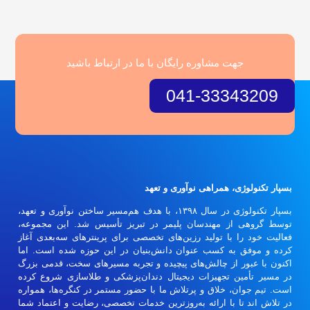
جهت مشاوره رایگان با ما در ارتباط باشید
041-33343209
بسپار تکنولوژی، همراهی نوآوری و تعهد
بسپار تکنولوژی در سال ۱۳۹۸، با هدف هم‌مسیر ساختن نوآوری و تعهد،
توسط گروهی از مهندسان پلیمر در تبریز تأسیس شد. این مجموعه،
فعالیت خود را با تولید رزین‌های تخصصی برای پرینترهای سه‌بعدی آغاز
کرده و موفق به کسب عنوان دانش‌بنیان در این حوزه شده است. اما
اکنون با عبور از چالش‌های پیچیده و تجربه مسیرهای سخت، قدمی بزرگ
در مسیر تأمین تجهیزات دیجیتال دندان‌پزشکی و طلاسازی شروع کرده
است. تیم جوان، خلاق و پرتلاش ما با حضور مستمر در کنگره‌ها، همواره
در تلاش اند تا با ارائه به‌روزترین خدمات تخصصی، رضایت و اعتماد شما