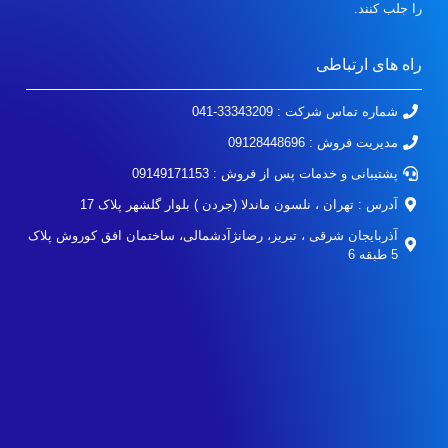
را جلب کنند.
راه های ارتباطی
شماره تماس شرکت : 33343209-041
مدیریت فروش : 09128448696
پشتیبانی و خدمات پس از فروش : 09149171153
آدرس : تهران ، نلسون ماندلا (جردن ) بلوار گلشهر پلاک 17
آذربایجان شرقی ، تبریز، رضانژآدشمالی، ساختمان افق کوروش پلاک
5 طبقه 6